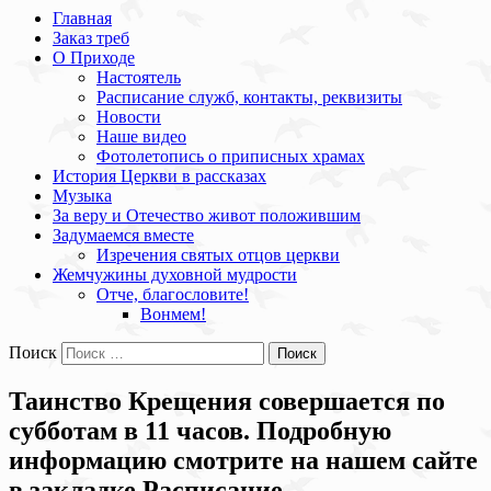
Главная
Заказ треб
О Приходе
Настоятель
Расписание служб, контакты, реквизиты
Новости
Наше видео
Фотолетопись о приписных храмах
История Церкви в рассказах
Музыка
За веру и Отечество живот положившим
Задумаемся вместе
Изречения святых отцов церкви
Жемчужины духовной мудрости
Отче, благословите!
Вонмем!
Поиск
Таинство Крещения совершается по
субботам в 11 часов. Подробную
информацию смотрите на нашем сайте
в закладке Расписание