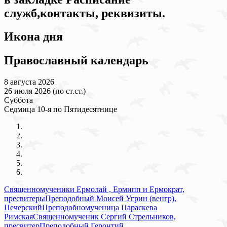
служб,контакты, реквизиты.
Икона дня
Православный календарь
8 августа 2026
26 июля 2026 (по ст.ст.)
Суббота
Седмица 10-я по Пятидесятнице
Священномученики Ермолай , Ермипп и Ермократ,
пресвитеры
Преподобный Моисей Угрин (венгр),
Печерский
Преподобномученица Параскева
Римская
Священномученик Сергий Стрельников,
пресвитер
Преподобный Геронтий