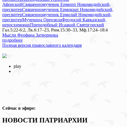
Афонский
Священномученик Ермипп Никомидийский,
пресвитер
Священномученик Ермократ Никомидийский,
пресвитер
Священномученик Ермолай Никомидийский,
пресвитер
Мученица Ореозила
Феодосий Кавказский,
иеросхимонах
Преподобный Исаакий Святогорский
Гал.5:22-6:2, Лк.6:17–23, Рим.15:30–33, Мф.17:24–18:4
Мысли Феофана Затворника
подробнее
Полная версия православного календаря
play
Сейчас в эфире:
НОВОСТИ ПАТРИАРХИИ