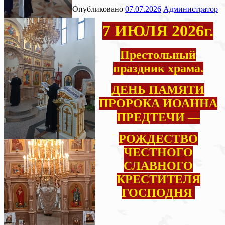
Опубликовано
07.07.2026
Администратор
7 ИЮЛЯ 2026г.
Престольный
праздник храма.
ДЕНЬ ПАМЯТИ
ПРОРОКА ИОАННА
ПРЕДТЕЧИ —
РОЖДЕСТВО
ЧЕСТНОГО
СЛАВНОГО
КРЕСТИТЕЛЯ
ГОСПОДНЯ