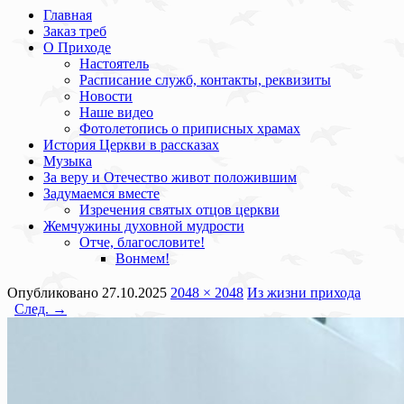
Главная
Заказ треб
О Приходе
Настоятель
Расписание служб, контакты, реквизиты
Новости
Наше видео
Фотолетопись о приписных храмах
История Церкви в рассказах
Музыка
За веру и Отечество живот положившим
Задумаемся вместе
Изречения святых отцов церкви
Жемчужины духовной мудрости
Отче, благословите!
Вонмем!
Опубликовано
27.10.2025
2048 × 2048
Из жизни прихода
След. →