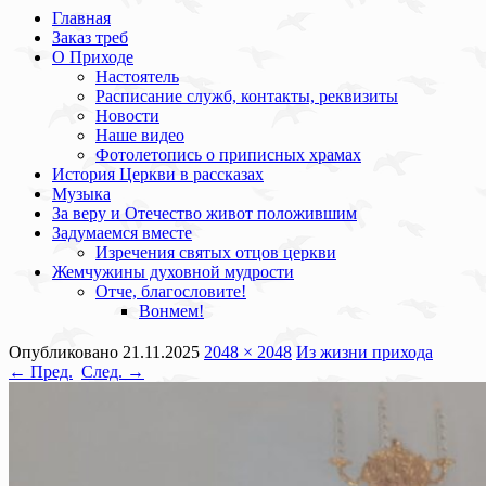
Главная
Заказ треб
О Приходе
Настоятель
Расписание служб, контакты, реквизиты
Новости
Наше видео
Фотолетопись о приписных храмах
История Церкви в рассказах
Музыка
За веру и Отечество живот положившим
Задумаемся вместе
Изречения святых отцов церкви
Жемчужины духовной мудрости
Отче, благословите!
Вонмем!
Опубликовано
21.11.2025
2048 × 2048
Из жизни прихода
← Пред.
След. →