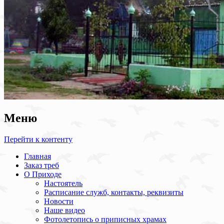
Меню
Перейти к контенту
Главная
Заказ треб
О Приходе
Настоятель
Расписание служб, контакты, реквизиты
Новости
Наше видео
Фотолетопись о приписных храмах