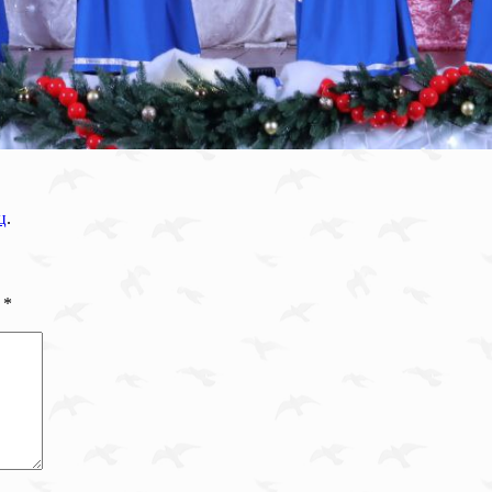
ц
.
ы
*