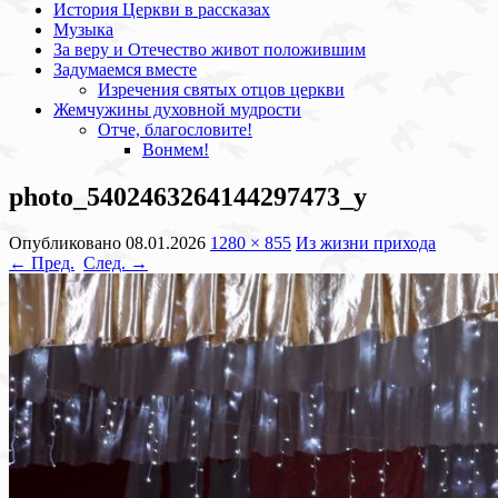
История Церкви в рассказах
Музыка
За веру и Отечество живот положившим
Задумаемся вместе
Изречения святых отцов церкви
Жемчужины духовной мудрости
Отче, благословите!
Вонмем!
photo_5402463264144297473_y
Опубликовано
08.01.2026
1280 × 855
Из жизни прихода
← Пред.
След. →