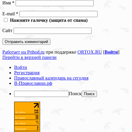
Имя
*
E-mail
*
Нажмите галочку (защита от спама)
Сайт
Работает на Prihod.ru
при поддержке
ORTOX.RU
[
Войти
]
Перейти к верхней панели
Войти
Регистрация
Православный календарь на сегодня
В-Православии.рф
Поиск