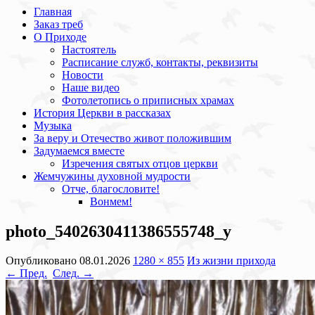
Главная
Заказ треб
О Приходе
Настоятель
Расписание служб, контакты, реквизиты
Новости
Наше видео
Фотолетопись о приписных храмах
История Церкви в рассказах
Музыка
За веру и Отечество живот положившим
Задумаемся вместе
Изречения святых отцов церкви
Жемчужины духовной мудрости
Отче, благословите!
Вонмем!
photo_5402630411386555748_y
Опубликовано
08.01.2026
1280 × 855
Из жизни прихода
← Пред.
След. →