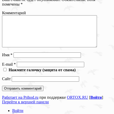
помечены
*
Комментарий
Имя
*
E-mail
*
Нажмите галочку (защита от спама)
Сайт
Работает на Prihod.ru
при поддержке
ORTOX.RU
[
Войти
]
Перейти к верхней панели
Войти