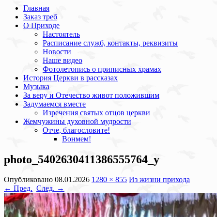
Главная
Заказ треб
О Приходе
Настоятель
Расписание служб, контакты, реквизиты
Новости
Наше видео
Фотолетопись о приписных храмах
История Церкви в рассказах
Музыка
За веру и Отечество живот положившим
Задумаемся вместе
Изречения святых отцов церкви
Жемчужины духовной мудрости
Отче, благословите!
Вонмем!
photo_5402630411386555764_y
Опубликовано
08.01.2026
1280 × 855
Из жизни прихода
← Пред.
След. →