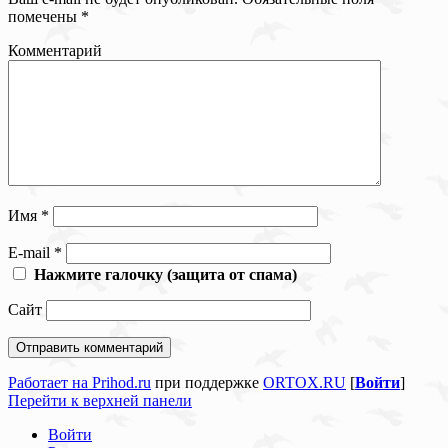
помечены
*
Комментарий
Имя
*
E-mail
*
Нажмите галочку (защита от спама)
Сайт
Работает на Prihod.ru
при поддержке
ORTOX.RU
[
Войти
]
Перейти к верхней панели
Войти