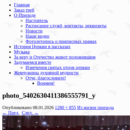
Главная
Заказ треб
О Приходе
Настоятель
Расписание служб, контакты, реквизиты
Новости
Наше видео
Фотолетопись о приписных храмах
История Церкви в рассказах
Музыка
За веру и Отечество живот положившим
Задумаемся вместе
Изречения святых отцов церкви
Жемчужины духовной мудрости
Отче, благословите!
Вонмем!
photo_5402630411386555791_y
Опубликовано
08.01.2026
1280 × 855
Из жизни прихода
← Пред.
След. →