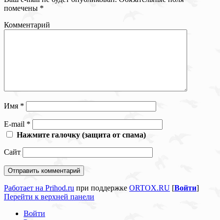
помечены
*
Комментарий
Имя
*
E-mail
*
Нажмите галочку (защита от спама)
Сайт
Работает на Prihod.ru
при поддержке
ORTOX.RU
[
Войти
]
Перейти к верхней панели
Войти