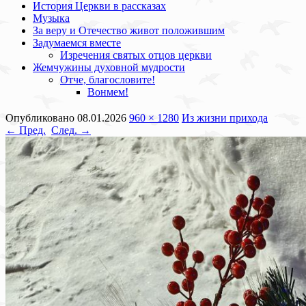
История Церкви в рассказах
Музыка
За веру и Отечество живот положившим
Задумаемся вместе
Изречения святых отцов церкви
Жемчужины духовной мудрости
Отче, благословите!
Вонмем!
Опубликовано
08.01.2026
960 × 1280
Из жизни прихода
← Пред.
След. →