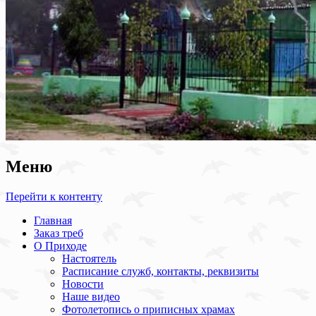
Меню
Перейти к контенту
Главная
Заказ треб
О Приходе
Настоятель
Расписание служб, контакты, реквизиты
Новости
Наше видео
Фотолетопись о приписных храмах