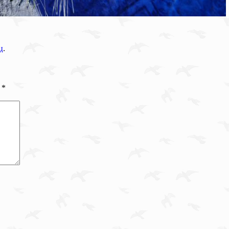
ц
.
ы
*